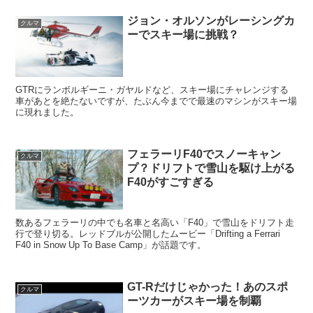
ジョン・オルソンがレーシングカ
クルマ
ーでスキー場に挑戦？
GTRにランボルギーニ・ガヤルドなど、スキー場にチャレンジする
車があとを絶たないですが、たぶん今までで最速のマシンがスキー場
に現れました。
フェラーリF40でスノーキャン
クルマ
プ？ドリフトで雪山を駆け上がる
F40がすごすぎる
数あるフェラーリの中でも名車と名高い「F40」で雪山をドリフト走
行で登り切る。レッドブルが公開したムービー「Drifting a Ferrari
F40 in Snow Up To Base Camp」が話題です。
GT-Rだけじゃかった！あのスポ
クルマ
ーツカーがスキー場を制覇