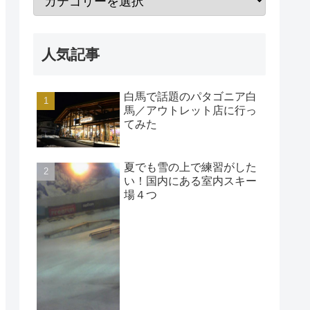
人気記事
白馬で話題のパタゴニア白
馬／アウトレット店に行っ
てみた
夏でも雪の上で練習がした
い！国内にある室内スキー
場４つ