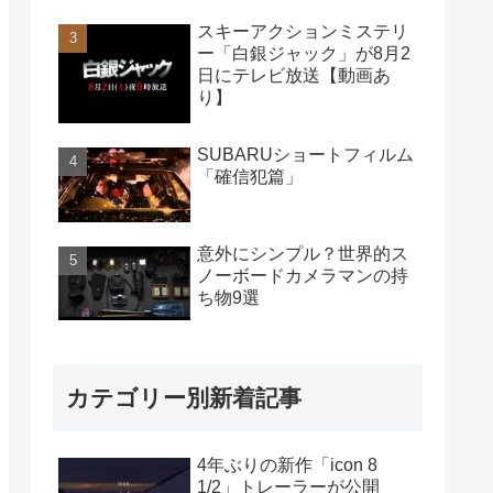
スキーアクションミステリ
ー「白銀ジャック」が8月2
日にテレビ放送【動画あ
り】
SUBARUショートフィルム
「確信犯篇」
意外にシンプル？世界的ス
ノーボードカメラマンの持
ち物9選
カテゴリー別新着記事
4年ぶりの新作「icon 8
1/2」トレーラーが公開