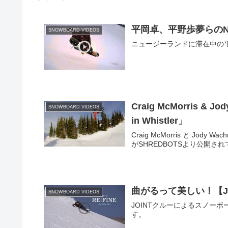
平岡卓、平野歩夢らのNZライ
SNOWBOARD VIDEOS
ニュージーランドに滞在中の
Craig McMorris 
SNOWBOARD VIDEOS
in Whistler」
Craig McMorris と Jody
がSHREDBOTSより公開さ
曲がるって美しい！【JOI
SNOWBOARD VIDEOS
JOINTクルーによるスノーボー
す。