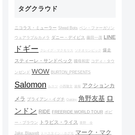
タグクラウド
ニコラス・ミューラー
Shred Bots
ベン・ファーガソン
LINE
ダニー・デイビス
ウェアラブルカメラ
藤田一茂
ドギー
爆走
クレイグ・マクモリス
ソチオリンピック
スティーレ・サンドベック
國母和宏
コディ・タウ
WOW
ンゼンド
BURTON_PRESENTS
Salomon
アクションカ
ルスツ
小西隆文
速報
ロ
角野友基
メラ
ブライアン・イグチ
Oakley
ンドン
RIDE
FREERIDE WORLD TOUR
ボビ
トラビス・ライス
ー・ブラウン
青野 令
マーク・マク
Jake_Blauvelt
トースタイン・ホグモ