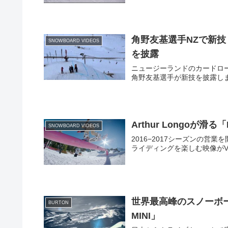
角野友基選手NZで新技
SNOWBOARD VIDEOS
を披露
ニュージーランドのカードローナで開
角野友基選手が新技を披露し
Arthur Longoが滑る「M
SNOWBOARD VIDEOS
2016−2017シーズンの営業を開
ライディングを楽しむ映像がV
世界最高峰のスノーボードイベ
BURTON
MINI」