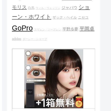
ショ
モリス
ジャパウ
白馬
ウィル・ウェッソン
ーン・ホワイト
ザック・ヘイル
ニセコ
GoPro
平岡卓
平野歩夢
スヴェン・ソーグレン
adidas
ダーシー・シャープ