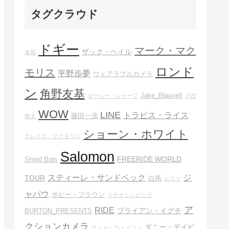
タグクラウド
ドギー
マーク・マク
ザック・ヘイル
速報
ロンド
モリス
平野歩夢
ウェアラブルカメラ
ン
角野友基
Jake_Blauvelt
ダーシー・シャープ
小西
WOW
LINE
トラビス・ライス
藤田一茂
隆文
ショーン・ホワイト
クレイグ・マクモリス
Salomon
FREERIDE WORLD
Shred Bots
スティーレ・サンドベック
ジ
TOUR
白馬
ルスツ
ャパウ
ボビー・ブラウン
ソチオリンピック
ア
RIDE
ブライアン・イグチ
BURTON_PRESENTS
クションカメラ
ダニー・デイビ
ウィル・ウェッソン