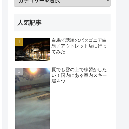
人気記事
白馬で話題のパタゴニア白
馬／アウトレット店に行っ
てみた
夏でも雪の上で練習がした
い！国内にある室内スキー
場４つ