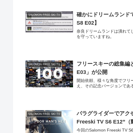
確かにドリームランドですね！-
SALOMON FREE SKI TV
S8 E02】
奈良ドリームランドは潰れて
を守っていますね。
フリースキーの総集編とも言うべ
SALOMON FREE SKI TV
E03」が公開
開始依頼、様々な角度でフリースキ
え、その記念バージョンである
パラグライダーでアクセ
SALOMON FREE SKI TV
Freeski TV S6 E1
今回のSalomon Freeski 