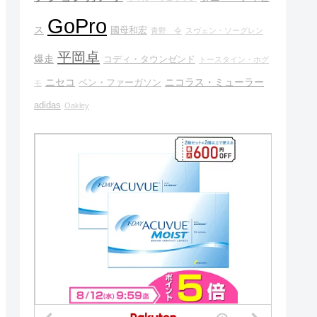
GoPro
ス
國母和宏
青野 令
スヴェン・ソーグレン
平岡卓
爆走
コディ・タウンゼンド
トースタイン・ホグ
ニセコ
ニコラス・ミューラー
ベン・ファーガソン
モ
adidas
Oakley