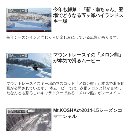
今年も解禁！「新・南ちゃん」登
国内のスキー場
場でどうなる五ヶ瀬ハイランドス
キー場
毎年シーズンインと同じくらい楽しみにしている広告があります。
マウントレースイの「メロン熊」
国内のスキー場
が本気で滑るムービー
マウントレースイスキー場のマスコット「メロン熊」が本気で滑る動
画が公開されています。 本ムービーでは、夕張メロンと熊が合体し
たなんとも恐ろしいキャラクターである「メロン熊」がレースイスキ
ー場のディープなパウダーを滑ったりと...
Mt.KOSHAの2014-15シーズンコ
国内のスキー場
マーシャル