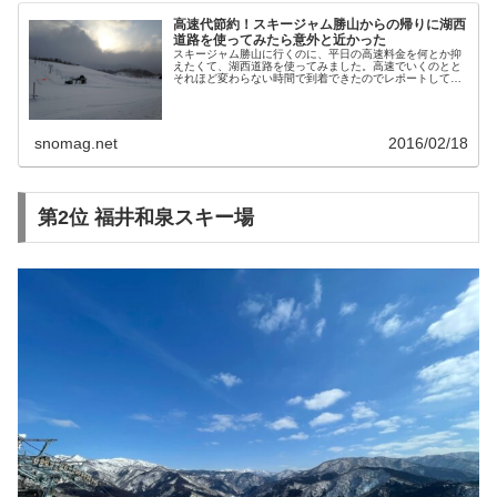
高速代節約！スキージャム勝山からの帰りに湖西
道路を使ってみたら意外と近かった
スキージャム勝山に行くのに、平日の高速料金を何とか抑
えたくて、湖西道路を使ってみました。高速でいくのとと
それほど変わらない時間で到着できたのでレポートしてみ
ます。
snomag.net
2016/02/18
第2位 福井和泉スキー場