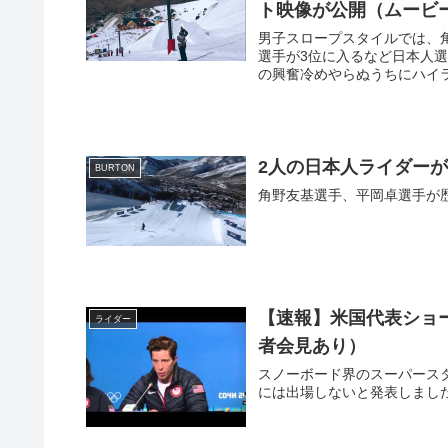
ト映像が公開（ムービ
男子スロープスタイルでは、
選手が3位に入るなど日本人選手の活躍が
の興奮冷めやらぬうちにハイ
2人の日本人ライダーが
BURTON
角野友基選手、平岡卓選手が
【速報】米国代表ショ
ライダー
者会見あり）
スノーボード界のスーパース
には出場しないと発表しまし