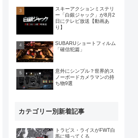
スキーアクションミステリ
ー「白銀ジャック」が8月2
日にテレビ放送【動画あ
り】
SUBARUショートフィルム
「確信犯篇」
意外にシンプル？世界的ス
ノーボードカメラマンの持
ち物9選
カテゴリー別新着記事
トラビス・ライスがFWT白
馬に帰ってくる