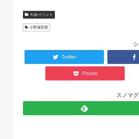
大会/イベント
小野塚彩那
シ
Twitter
Pocket
スノマグ