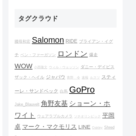
タグクラウド
Salomon
RIDE
ブライアン・イグ
國母和宏
ロンドン
チ
爆走
ベン・ファーガソン
WOW
ダニー・デイビス
小西隆文
ウィル・ウェッソン
ジャパウ
スティ
ザック・ヘイル
青野 令
速報
ルスツ
GoPro
ーレ・サンドベック
白馬
角野友基
ショーン・ホ
Jake_Blauvelt
ワイト
平岡
ウェアラブルカメラ
ソチオリンピック
卓
マーク・マクモリス
LINE
Shred
Oakley