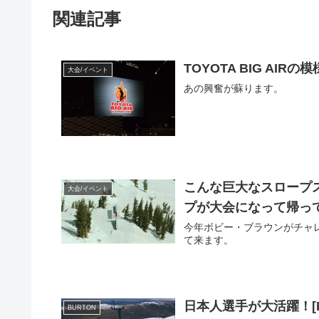
関連記事
TOYOTA BIG A
大会/イベント
あの興奮が蘇ります。
こんな巨大なスロープス
大会/イベント
プが大会になって帰っ
今年ボビー・ブラウンがチャレ
て来ます。
日本人選手が大活躍！[Burto
BURTON