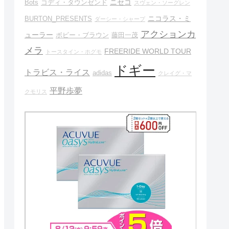
ニセコ
Bots
コディ・タウンゼンド
スヴェン・ソーグレン
ニコラス・ミ
BURTON_PRESENTS
ダーシー・シャープ
アクションカ
ューラー
ボビー・ブラウン
藤田一茂
メラ
FREERIDE WORLD TOUR
トースタイン・ホグモ
ドギー
トラビス・ライス
adidas
クレイグ・マ
平野歩夢
クモリス