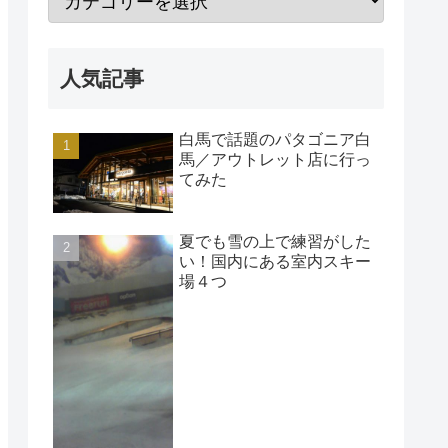
人気記事
白馬で話題のパタゴニア白
馬／アウトレット店に行っ
てみた
夏でも雪の上で練習がした
い！国内にある室内スキー
場４つ