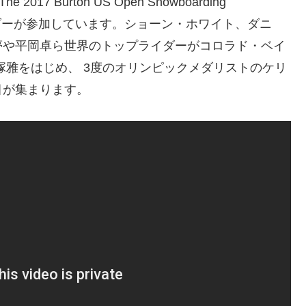
 Burton US Open Snowboarding
プライダーが参加しています。ショーン・ホワイト、ダニ
夢や平岡卓ら世界のトップライダーがコロラド・ベイ
塚雅をはじめ、 3度のオリンピックメダリストのケリ
目が集まります。