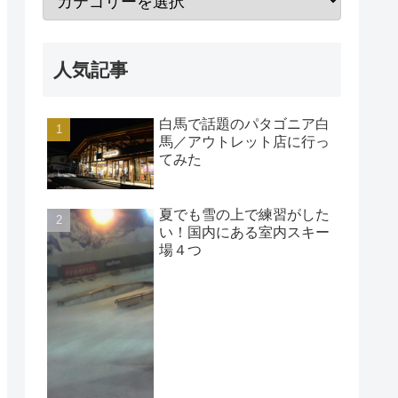
人気記事
白馬で話題のパタゴニア白
馬／アウトレット店に行っ
てみた
夏でも雪の上で練習がした
い！国内にある室内スキー
場４つ