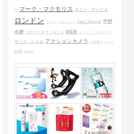
マーク・マクモリス
ダニー・デイビス
令
ロンドン
平野
Jake_Blauvelt
ウィル・ウェッソン
歩夢
RIDE
コディ・タウンゼンド
クレイグ・マクモリス
アクションカメラ
ザック・ヘイル
小西隆文
ルスツ
白馬
Oakley