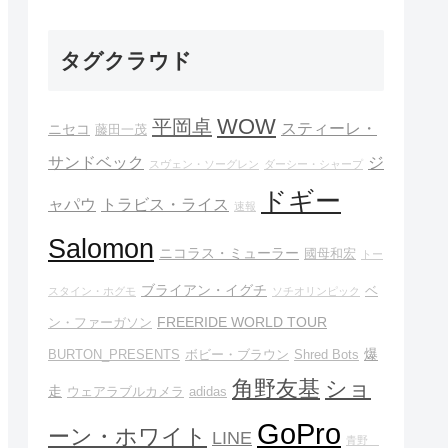
タグクラウド
WOW
平岡卓
スティーレ・
ニセコ
藤田一茂
サンドベック
ジ
スヴェン・ソーグレン
ダーシー・シャープ
ドギー
ャパウ
トラビス・ライス
速報
Salomon
ニコラス・ミューラー
國母和宏
トー
ブライアン・イグチ
ベ
スタイン・ホグモ
ソチオリンピック
FREERIDE WORLD TOUR
ン・ファーガソン
爆
BURTON_PRESENTS
ボビー・ブラウン
Shred Bots
角野友基
ショ
走
ウェアラブルカメラ
adidas
GoPro
ーン・ホワイト
LINE
青野