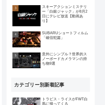
スキーアクションミステリ
ー「白銀ジャック」が8月2
日にテレビ放送【動画あ
り】
SUBARUショートフィルム
「確信犯篇」
意外にシンプル？世界的ス
ノーボードカメラマンの持
ち物9選
カテゴリー別新着記事
トラビス・ライスがFWT白
馬に帰ってくる