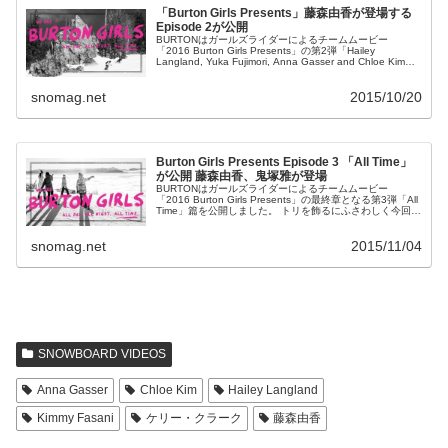
「Burton Girls Presents」藤森由香が登場する
Episode 2が公開
BURTONはガールズライダーによるチームムービー
「2016 Burton Girls Presents」の第2弾「Hailey
Langland, Yuka Fujimori, Anna Gasser and Chloe Kim」
篇を公開しました。
snomag.net
2015/10/20
Burton Girls Presents Episode 3 「All Time」
が公開 藤森由香、鬼塚雅が登場
BURTONはガールズライダーによるチームムービー
「2016 Burton Girls Presents」の最終章となる第3弾「All
Time」篇を公開しました。 トリを飾るにふさわしく今回の
エピソード3では、バートンを代表...
snomag.net
2015/11/04
SNOWBOARD VIDEOS
Anna Gasser
Chloe Kim
Hailey Langland
Kimmy Fasani
ケリー・クラーク
藤森由香