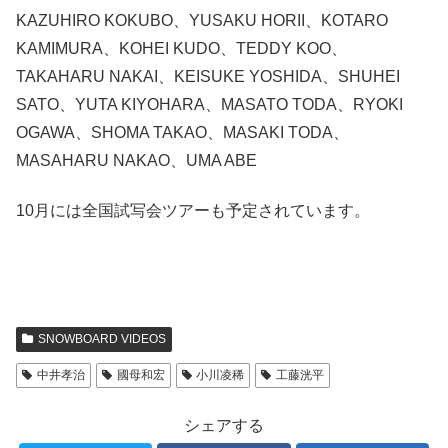
KAZUHIRO KOKUBO、YUSAKU HORII、KOTARO
KAMIMURA、KOHEI KUDO、TEDDY KOO、
TAKAHARU NAKAI、KEISUKE YOSHIDA、SHUHEI
SATO、YUTA KIYOHARA、MASATO TODA、RYOKI
OGAWA、SHOMA TAKAO、MASAKI TODA、
MASAHARU NAKAO、UMA ABE
10月には全国試写会ツアーも予定されています。
SNOWBOARD VIDEOS
中井孝治
國母和宏
小川凌稀
工藤洸平
シェアする