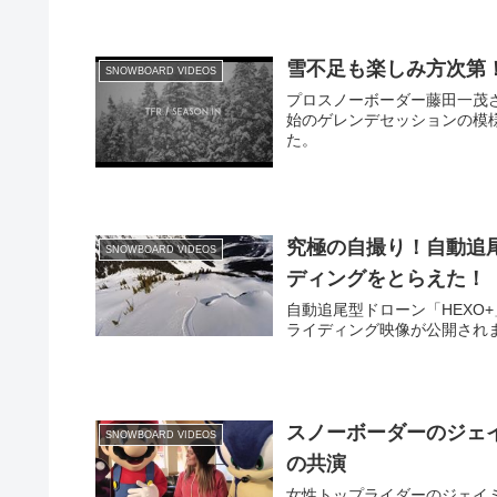
雪不足も楽しみ方次第！「TF
SNOWBOARD VIDEOS
プロスノーボーダー藤田一茂さん
始のゲレンデセッションの模様を収
た。
究極の自撮り！自動追尾型ド
SNOWBOARD VIDEOS
ディングをとらえた！
自動追尾型ドローン「HEXO+」
ライディング映像が公開され
スノーボーダーのジェ
SNOWBOARD VIDEOS
の共演
女性トップライダーのジェイミー