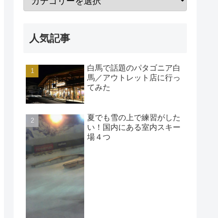
人気記事
白馬で話題のパタゴニア白
馬／アウトレット店に行っ
てみた
夏でも雪の上で練習がした
い！国内にある室内スキー
場４つ