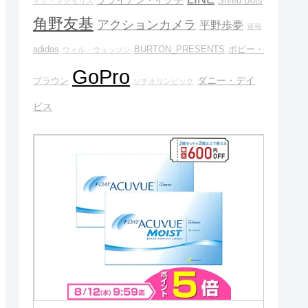
Shred Bots
イグ・マクモリス
角野友基
アクションカメラ
平野歩夢
速報
adidas
BURTON_PRESENTS
ボビー・
ウィル・ウェッソン
GoPro
ダニー・デイ
ブラウン
ソチオリンピック
ビス