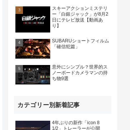
スキーアクションミステリ
ー「白銀ジャック」が8月2
日にテレビ放送【動画あ
り】
SUBARUショートフィルム
「確信犯篇」
意外にシンプル？世界的ス
ノーボードカメラマンの持
ち物9選
カテゴリー別新着記事
4年ぶりの新作「icon 8
1/2」トレーラーが公開