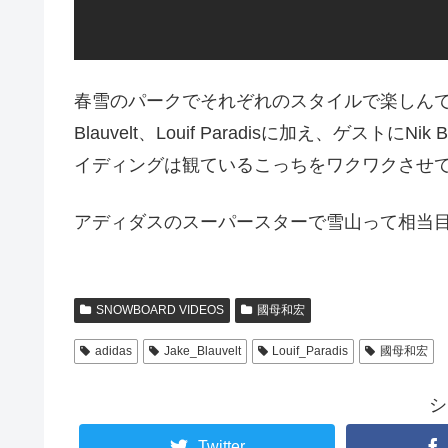
春雪のパークでそれぞれのスタイルで楽しんでいます。Ka
Blauvelt、Louif Paradisに加え、ゲストにNik 
イディングは観ているこっちをワクワクさせ
アディダスのスーパースターで雪山って相当
SNOWBOARD VIDEOS
國母和宏
adidas
Jake_Blauvelt
Louif_Paradis
國母和宏
シ
Twitter