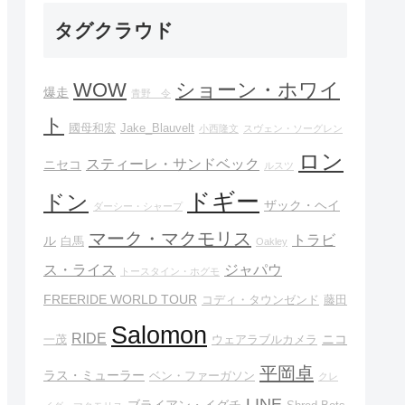
タグクラウド
WOW
ショーン・ホワイ
爆走
青野 令
ト
國母和宏
Jake_Blauvelt
小西隆文
スヴェン・ソーグレン
ロン
スティーレ・サンドベック
ニセコ
ルスツ
ドギー
ドン
ザック・ヘイ
ダーシー・シャープ
マーク・マクモリス
トラビ
ル
白馬
Oakley
ス・ライス
ジャパウ
トースタイン・ホグモ
FREERIDE WORLD TOUR
コディ・タウンゼンド
藤田
Salomon
RIDE
ニコ
一茂
ウェアラブルカメラ
平岡卓
ラス・ミューラー
ベン・ファーガソン
クレ
LINE
ブライアン・イグチ