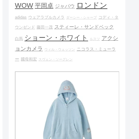
ロンドン
WOW
平岡卓
ジャパウ
adidas
ウェアラブルカメラ
コディ・タ
ダーシー・シャープ
スティーレ・サンドベック
ウンゼンド
藤田一茂
ショーン・ホワイト
アクシ
白馬
ルスツ
ョンカメラ
ニコラス・ミューラ
ウィル・ウェッソン
ー
國母和宏
スヴェン・ソーグレン