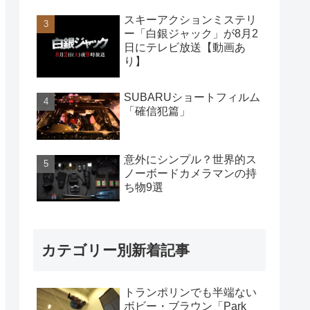
スキーアクションミステリ
ー「白銀ジャック」が8月2
日にテレビ放送【動画あ
り】
SUBARUショートフィルム
「確信犯篇」
意外にシンプル？世界的ス
ノーボードカメラマンの持
ち物9選
カテゴリー別新着記事
トランポリンでも半端ない
ボビー・ブラウン「Park