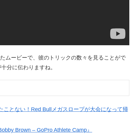
own」と題されたムービーで、彼のトリックの数々を見ることがで
が十分に伝わりますね。
とない！Red Bullメガスロープが大会になって帰
own – GoPro Athlete Camp』