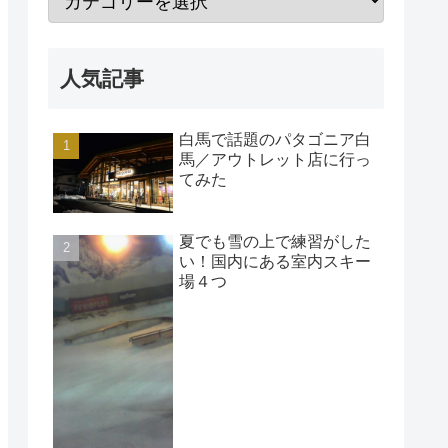
人気記事
白馬で話題のパタゴニア白
馬／アウトレット店に行っ
てみた
夏でも雪の上で練習がした
い！国内にある室内スキー
場４つ