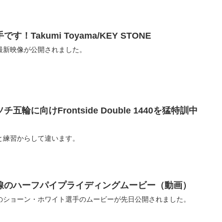
Takumi Toyama/KEY STONE
最新映像が公開されました。
輪に向けFrontside Double 1440を猛特訓中
と練習からして違います。
線のハーフパイプライディングムービー（動画）
のショーン・ホワイト選手のムービーが先日公開されました。