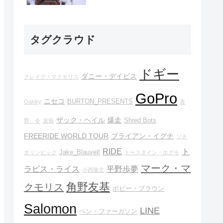
タグクラウド
ドギー
ダニー・デイビス
クレイグ・マクモリス
GoPro
ニセコ
BURTON_PRESENTS
Oakley
青
ザック・ヘイル
爆走
Shred Bots
野 令
速報
FREERIDE WORLD TOUR
ブライアン・イグチ
ソチ
RIDE
ト
Jake_Blauvelt
オリンピック
トースタイン・ホグモ
マーク・マ
ラビス・ライス
平野歩夢
小西隆文
角野友基
クモリス
ボビー・ブラウン
Salomon
LINE
ベン・ファーガソン