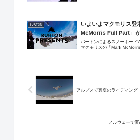
いよいよマクモリス登場です
BURTON
McMorris Full Part
バートンによるスノーボードWE
マクモリスの「Mark McMorri
アルプスで真夏のライディング「‪Schnapps
ノルウェーで夏のラ