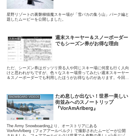
星野リゾートの裏磐梯猫魔スキー場が「雪バカの集う山」パーク編と
題したムービーを公開しました。
週末スキーヤー＆スノーボーダー
スキー場
でもシーズン券がお得な理由
ただ、シーズン券はガッツリ滑る人や同じスキー場に何度も行く人向
けと思われがちですが、色々なスキー場滑ってみたい週末スキーヤー
＆スノーボーダーでも利用したほうがお得なものがあります。今回は
そちらを紹介します。
ため息しか出ない！世界一美しい
SNOWBOARD VIDEOS
街並みへのスノートリップ
『VorAmArlberg』
The Army Snowboardingより、オーストリアにある
VorAmArlberg（フォアアールベルク）で撮影されたムービーが公開
されました。フォアアールベルクは世界でも有数の美しい山岳リゾー