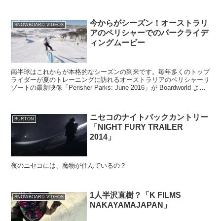
今からがシーズン！オーストラリ
SNOWBOARD VIDEOS
アのペリシャーでのパークライデ
ィングムービー
南半球はこれからが本格的なシーズンの到来です。毎年多くのトップ
ライダーが夏のトレーニングに訪れるオーストラリアのペリシャーリ
ゾートの最新映像「Perisher Parks: June 2016」が Boardworld より
公開されています。
ニセコのナイトバックカントリー
BURTON
「NIGHT FURY TRAILER
2014」
夜のニセコには、魔物が住んでいるの？
1人半沢直樹？「K FILMS
SNOWBOARD VIDEOS
NAKAYAMAJAPAN」