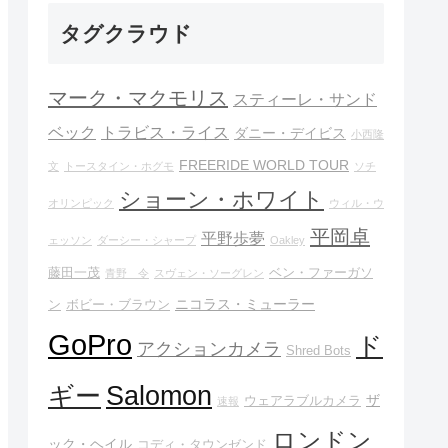
タグクラウド
マーク・マクモリス
スティーレ・サンド
ベック
トラビス・ライス
ダニー・デイビス
小西隆
FREERIDE WORLD TOUR
文
トースタイン・ホグモ
ソチ
ショーン・ホワイト
オリンピック
ウィル・ウ
平岡卓
平野歩夢
ェッソン
ダーシー・シャープ
Oakley
藤田一茂
ベン・ファーガソ
青野 令
スヴェン・ソーグレン
ニコラス・ミューラー
ン
ボビー・ブラウン
GoPro
ド
アクションカメラ
Shred Bots
Salomon
ギー
ザ
ウェアラブルカメラ
速報
ロンドン
ック・ヘイル
コディ・タウンゼンド