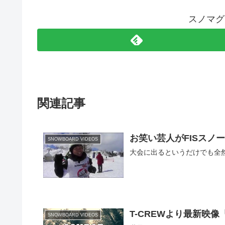
スノマグ
関連記事
お笑い芸人がFISスノ
SNOWBOARD VIDEOS
大会に出るというだけでも全
T-CREWより最新映
SNOWBOARD VIDEOS