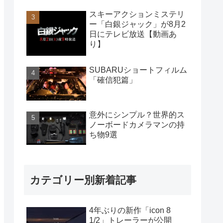
スキーアクションミステリ
ー「白銀ジャック」が8月2
日にテレビ放送【動画あ
り】
SUBARUショートフィルム
「確信犯篇」
意外にシンプル？世界的ス
ノーボードカメラマンの持
ち物9選
カテゴリー別新着記事
4年ぶりの新作「icon 8
1/2」トレーラーが公開