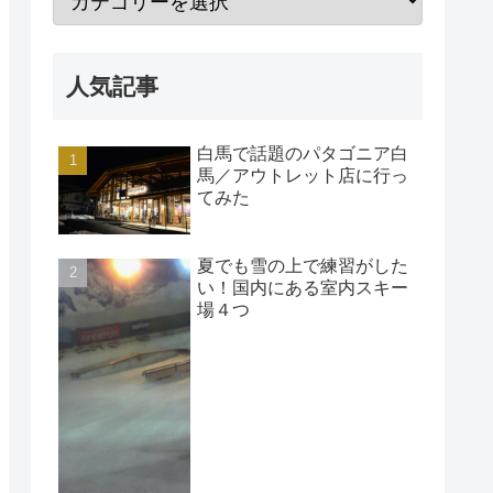
人気記事
白馬で話題のパタゴニア白
馬／アウトレット店に行っ
てみた
夏でも雪の上で練習がした
い！国内にある室内スキー
場４つ