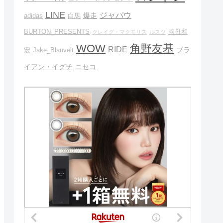
LINE
ジャパウ
爆走
adidas
白馬
BURTON_PRESENTS
國母和
クレイグ・マクモリス
ルスツ
WOW
角野友基
RIDE
ブラ
宏
Jake_Blauvelt
イアン・イグチ
ニセコ