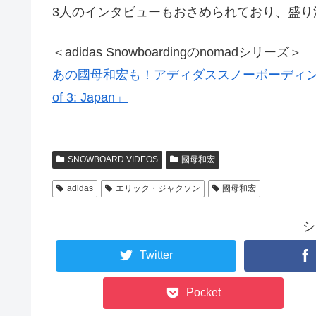
3人のインタビューもおさめられており、盛り
＜adidas Snowboardingのnomadシリーズ＞
あの國母和宏も！アディダススノーボーディング
of 3: Japan」
SNOWBOARD VIDEOS
國母和宏
adidas
エリック・ジャクソン
國母和宏
シ
Twitter
Pocket